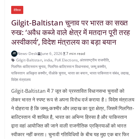
वैश्विक
Gilgit-Baltistan चुनाव पर भारत का सख्त
रुख: ‘अवैध कब्जे वाले क्षेत्र में मतदान पूरी तरह
अस्वीकार्य’, विदेश मंत्रालय का बड़ा बयान
News-Desk
June 6, 2026
7 min read
Gilgit-Baltistan
,
india
,
PoK Elections
,
अंतरराष्ट्रीय राजनीति
,
गिलगित-बाल्टिस्तान चुनाव
,
गिलगित-बाल्टिस्तान विधानसभा
,
जम्मू कश्मीर
,
पाकिस्तान अधिकृत कश्मीर
,
पीओके चुनाव
,
भारत का बयान
,
भारत पाकिस्तान संबंध
,
लद्दाख
,
विदेश मंत्रालय
Gilgit-Baltistan में 7 जून को प्रस्तावित विधानसभा चुनावों को
लेकर भारत ने स्पष्ट रूप से अपना विरोध दर्ज कराया है। विदेश मंत्रालय
ने दोहराया है कि जम्मू-कश्मीर और लद्दाख का पूरा क्षेत्र, जिसमें गिलगित-
बाल्टिस्तान भी शामिल है, भारत का अभिन्न हिस्सा है और पाकिस्तान
द्वारा वहां आयोजित की जाने वाली राजनीतिक प्रक्रियाओं को भारत
स्वीकार नहीं करता। चुनावी गतिविधियों के बीच यह मुद्दा एक बार फिर