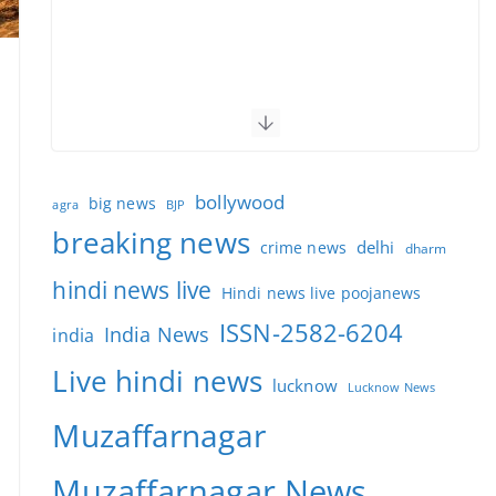
bollywood
big news
BJP
agra
breaking news
delhi
crime news
dharm
hindi news live
Hindi news live poojanews
ISSN-2582-6204
India News
india
Live hindi news
lucknow
Lucknow News
Muzaffarnagar
Muzaffarnagar News