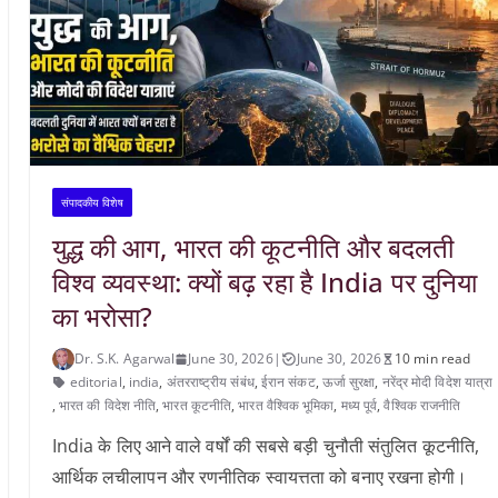
संपादकीय विशेष
युद्ध की आग, भारत की कूटनीति और बदलती
विश्व व्यवस्था: क्यों बढ़ रहा है India पर दुनिया
का भरोसा?
Dr. S.K. Agarwal
June 30, 2026
|
June 30, 2026
10 min read
editorial
,
india
,
अंतरराष्ट्रीय संबंध
,
ईरान संकट
,
ऊर्जा सुरक्षा
,
नरेंद्र मोदी विदेश यात्रा
,
भारत की विदेश नीति
,
भारत कूटनीति
,
भारत वैश्विक भूमिका
,
मध्य पूर्व
,
वैश्विक राजनीति
India के लिए आने वाले वर्षों की सबसे बड़ी चुनौती संतुलित कूटनीति,
आर्थिक लचीलापन और रणनीतिक स्वायत्तता को बनाए रखना होगी।