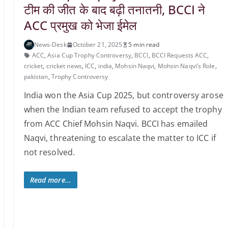
टीम की जीत के बाद बढ़ी तनातनी, BCCI ने
ACC प्रमुख को भेजा ईमेल
News-Desk
October 21, 2025
5 min read
ACC
,
Asia Cup Trophy Controversy
,
BCCI
,
BCCI Requests ACC
,
cricket
,
cricket news
,
ICC
,
india
,
Mohsin Naqvi
,
Mohsin Naqvi’s Role
,
pakistan
,
Trophy Controversy
India won the Asia Cup 2025, but controversy arose
when the Indian team refused to accept the trophy
from ACC Chief Mohsin Naqvi. BCCI has emailed
Naqvi, threatening to escalate the matter to ICC if
not resolved.
Read more...