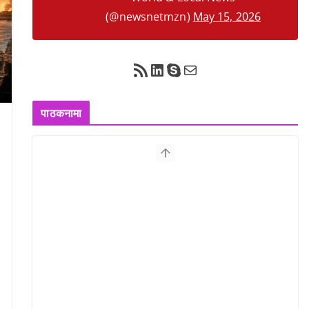
(@newsnetmzn)
May 15, 2026
RSS Feed
LinkedIn
Skype
Mail
पाठकनामा