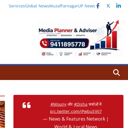
Services
Global News
Muzaffarnagar
UP News
#Mouny
और
#Disha
चर्चाओं में
pic.twitter.com/jPwbuSVIi7
— News & Features Network |
World & Local News