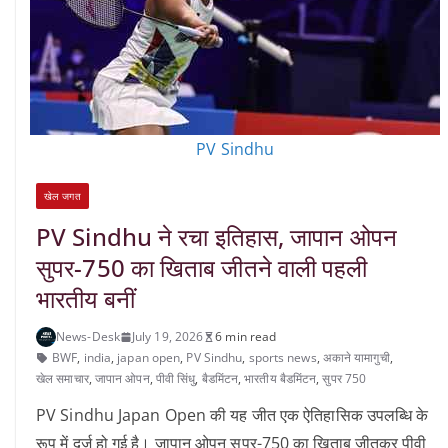
PV Sindhu
खेल जगत
PV Sindhu ने रचा इतिहास, जापान ओपन
सुपर-750 का खिताब जीतने वाली पहली
भारतीय बनीं
News-Desk
July 19, 2026
6 min read
BWF
,
india
,
japan open
,
PV Sindhu
,
sports news
,
अकाने यामागुची
,
खेल समाचार
,
जापान ओपन
,
पीवी सिंधु
,
बैडमिंटन
,
भारतीय बैडमिंटन
,
सुपर 750
PV Sindhu Japan Open की यह जीत एक ऐतिहासिक उपलब्धि के
रूप में दर्ज हो गई है। जापान ओपन सुपर-750 का खिताब जीतकर पीवी