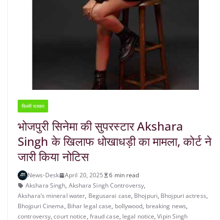
फिल्मी चक्कर
भोजपुरी सिनेमा की सुपरस्टार Akshara
Singh के खिलाफ धोखाधड़ी का मामला, कोर्ट ने
जारी किया नोटिस
News-Desk
April 20, 2025
6 min read
Akshara Singh
,
Akshara Singh Controversy
,
Akshara’s mineral water
,
Begusarai case
,
Bhojpuri
,
Bhojpuri actress
,
Bhojpuri Cinema
,
Bihar legal case
,
bollywood
,
breaking news
,
controversy
,
court notice
,
fraud case
,
legal notice
,
Vipin Singh