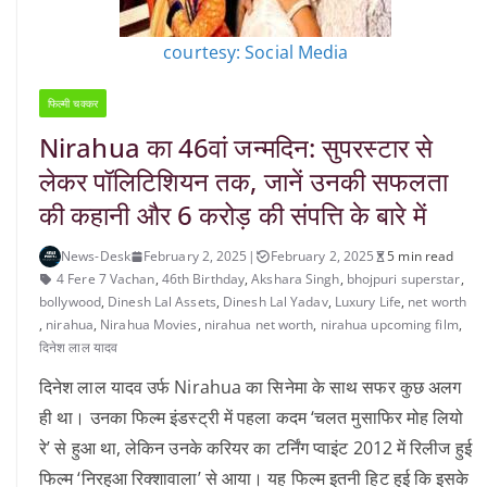
courtesy: Social Media
फिल्मी चक्कर
Nirahua का 46वां जन्मदिन: सुपरस्टार से
लेकर पॉलिटिशियन तक, जानें उनकी सफलता
की कहानी और 6 करोड़ की संपत्ति के बारे में
News-Desk
February 2, 2025
|
February 2, 2025
5 min read
4 Fere 7 Vachan
,
46th Birthday
,
Akshara Singh
,
bhojpuri superstar
,
bollywood
,
Dinesh Lal Assets
,
Dinesh Lal Yadav
,
Luxury Life
,
net worth
,
nirahua
,
Nirahua Movies
,
nirahua net worth
,
nirahua upcoming film
,
दिनेश लाल यादव
दिनेश लाल यादव उर्फ Nirahua का सिनेमा के साथ सफर कुछ अलग
ही था। उनका फिल्म इंडस्ट्री में पहला कदम ‘चलत मुसाफिर मोह लियो
रे’ से हुआ था, लेकिन उनके करियर का टर्निंग प्वाइंट 2012 में रिलीज हुई
फिल्म ‘निरहुआ रिक्शावाला’ से आया। यह फिल्म इतनी हिट हुई कि इसके