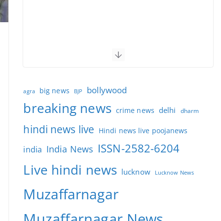
bollywood
big news
BJP
agra
breaking news
delhi
crime news
dharm
hindi news live
Hindi news live poojanews
ISSN-2582-6204
India News
india
Live hindi news
lucknow
Lucknow News
Muzaffarnagar
Muzaffarnagar News