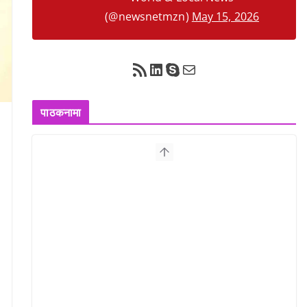
(@newsnetmzn)
May 15, 2026
RSS Feed
LinkedIn
Skype
Mail
पाठकनामा