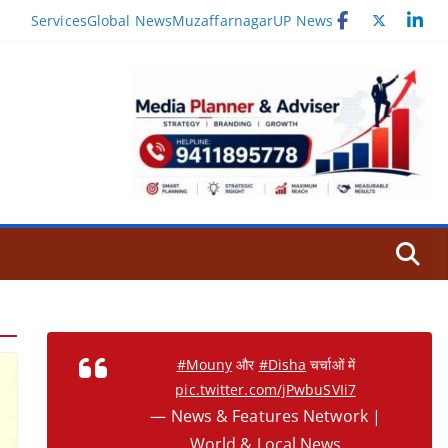
Services
Global News
Muzaffarnagar
UP News
#Mouny
और
#Disha
चर्चाओं में
pic.twitter.com/jPwbuSVIi7
— News & Features Network |
World & Local News