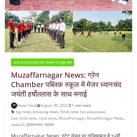
MUZAFFARNAGAR और आसपास से प्रमुख खबरें
Muzaffarnagar News: ग्रेन
Chamber पब्लिक स्कूल में मेजर ध्यानचंद
जयंती हर्षोल्लास के साथ मनाई
News-Desk
August 30, 2022
1 min read
big news
,
breaking news
,
Hindi news live poojanews
,
Live hindi news
,
local news
,
Muzaffarnagar
,
Muzaffarnagar News
,
news24
,
मुजफ्फरनगर
,
समाचार
Muzaffarnagar News: स्टेट लेवल पर गाजियाबाद में १२वीं