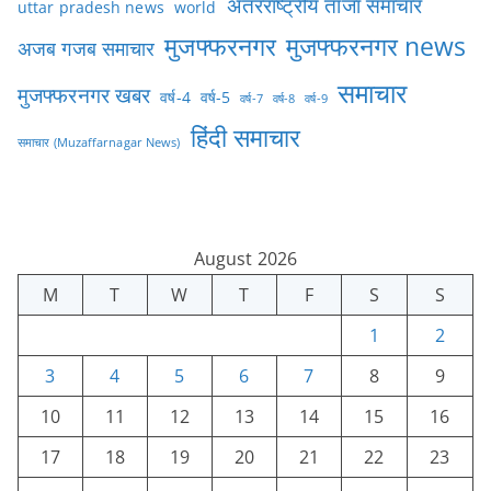
अंतरराष्ट्रीय ताजा समाचार
uttar pradesh news
world
मुजफ्फरनगर
मुजफ्फरनगर news
अजब गजब समाचार
समाचार
मुजफ्फरनगर खबर
वर्ष-4
वर्ष-5
वर्ष-7
वर्ष-8
वर्ष-9
हिंदी समाचार
समाचार (Muzaffarnagar News)
August 2026
M
T
W
T
F
S
S
1
2
3
4
5
6
7
8
9
10
11
12
13
14
15
16
17
18
19
20
21
22
23