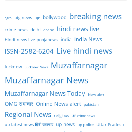
breaking news
bollywood
big news
BJP
agra
hindi news live
delhi
crime news
dharm
India News
india
Hindi news live poojanews
Live hindi news
ISSN-2582-6204
Muzaffarnagar
lucknow
Lucknow News
Muzaffarnagar News
Muzaffarnagar News Today
News alert
OMG समाचार
Online News alert
pakistan
Regional News
religious
UP crime news
up news
Uttar Pradesh
up latest news हिंदी समाचार
up police