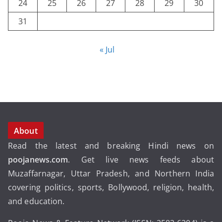
24
25
26
27
28
29
30
31
« Jul
About
Read the latest and breaking Hindi news on
poojanews.com
. Get live news feeds about
Muzaffarnagar, Uttar Pradesh, and Northern India
covering politics, sports, Bollywood, religion, health,
and education.