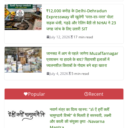
₹12,000 करोड़ के Delhi-Dehradun
Expressway की खुलेगी ‘परत-दर-परत’ पोल!
सड़क धंसी, गड्ढे और रेलिंग बैठी तो NHAI ने 23
जगह जांच के लिए उतारी SIT
July 12, 2026
17 min read
जानसठ में आग से पहले जागेगा Muzaffarnagar
प्रशासन या हादसे के बाद? रिहायशी इलाकों में
ज्वलनशील किताबों के गोदाम बने बड़ा खतरा
July 4, 2026
5 min read
Popular
Recent
नवार्ण मंत्र का दिव्य रहस्य: “ॐ ऐं ह्रीं क्लीं
चामुण्डायै विच्चे” से मिलती है सरस्वती, लक्ष्मी
और काली की संयुक्त कृपा -Navarna
Mantra