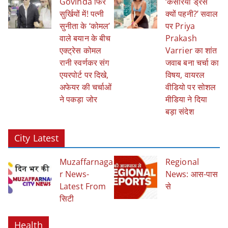
Govinda फिर
‘केसरिया ड्रेस
सुर्खियों में! पत्नी
क्यों पहनी?’ सवाल
सुनीता के ‘कोमल’
पर Priya
वाले बयान के बीच
Prakash
एक्ट्रेस कोमल
Varrier का शांत
रानी स्वर्णकर संग
जवाब बना चर्चा का
एयरपोर्ट पर दिखे,
विषय, वायरल
अफेयर की चर्चाओं
वीडियो पर सोशल
ने पकड़ा जोर
मीडिया ने दिया
बड़ा संदेश
City Latest
Muzaffarnaga
Regional
R News-
News: आस-पास
Latest From
से
सिटी
Health