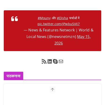
#Mouny
और
#Disha
चर्चाओं में
pic.twitter.com/jPwbuSVIi7
— News & Features Network | World &
Local News (@newsnetmzn)
May 15,
2026
RSS Feed
LinkedIn
Skype
Mail
पाठकनामा