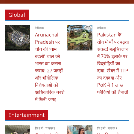
Global
वैश्विक
वैश्विक
Arunachal
Pakistan के
Pradesh पर
तीन मोर्चों पर बढ़ता
चीन की ‘नाम
संकट! बलूचिस्तान
बदलो’ चाल को
में 70% इलाके पर
भारत का करारा
विद्रोहियों का
जवाब! 27 जगहों
दावा, खैबर में TTP
और भौगोलिक
का दबदबा और
विशेषताओं को
PoK में 1 लाख
आधिकारिक नक्शे
फौजियों की तैनाती
में मिली जगह
Entertainment
फिल्मी चक्कर
फिल्मी चक्कर