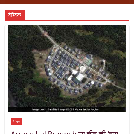
वैश्विक
वैश्विक
Arunachal Pradesh पर चीन की ‘नाम