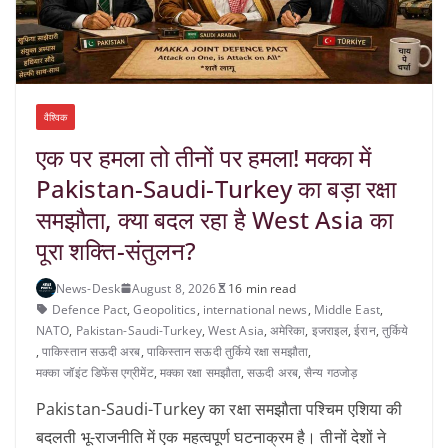
वैश्विक
एक पर हमला तो तीनों पर हमला! मक्का में
Pakistan-Saudi-Turkey का बड़ा रक्षा
समझौता, क्या बदल रहा है West Asia का
पूरा शक्ति-संतुलन?
News-Desk
August 8, 2026
16 min read
Defence Pact
,
Geopolitics
,
international news
,
Middle East
,
NATO
,
Pakistan-Saudi-Turkey
,
West Asia
,
अमेरिका
,
इजराइल
,
ईरान
,
तुर्किये
,
पाकिस्तान सऊदी अरब
,
पाकिस्तान सऊदी तुर्किये रक्षा समझौता
,
मक्का जॉइंट डिफेंस एग्रीमेंट
,
मक्का रक्षा समझौता
,
सऊदी अरब
,
सैन्य गठजोड़
Pakistan-Saudi-Turkey का रक्षा समझौता पश्चिम एशिया की
बदलती भू-राजनीति में एक महत्वपूर्ण घटनाक्रम है। तीनों देशों ने