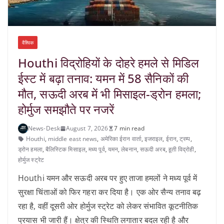
वैश्विक
Houthi विद्रोहियों के दोहरे हमले से मिडिल
ईस्ट में बढ़ा तनाव: यमन में 58 सैनिकों की
मौत, सऊदी अरब में भी मिसाइल-ड्रोन हमला;
होर्मुज समझौते पर नजरें
News-Desk
August 7, 2026
7 min read
Houthi
,
middle east news
,
अमेरिका ईरान वार्ता
,
इजराइल
,
ईरान
,
ट्रम्प
,
ड्रोन हमला
,
बैलिस्टिक मिसाइल
,
मध्य पूर्व
,
यमन
,
लेबनान
,
सऊदी अरब
,
हूती विद्रोही
,
होर्मुज स्ट्रेट
Houthi यमन और सऊदी अरब पर हुए ताजा हमलों ने मध्य पूर्व में
सुरक्षा चिंताओं को फिर गहरा कर दिया है। एक ओर सैन्य तनाव बढ़
रहा है, वहीं दूसरी ओर होर्मुज स्ट्रेट को लेकर संभावित कूटनीतिक
प्रयास भी जारी हैं। क्षेत्र की स्थिति लगातार बदल रही है और