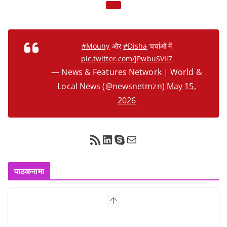
#Mouny
और
#Disha
चर्चाओं में
pic.twitter.com/jPwbuSVIi7
— News & Features Network | World &
Local News (@newsnetmzn)
May 15,
2026
RSS Feed
LinkedIn
Skype
Mail
पाठकनामा