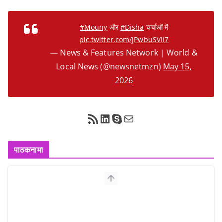
#Mouny
और
#Disha
चर्चाओं में
pic.twitter.com/jPwbuSVIi7
— News & Features Network | World &
Local News (@newsnetmzn)
May 15,
2026
RSS Feed
LinkedIn
Skype
Mail
पाठकनामा