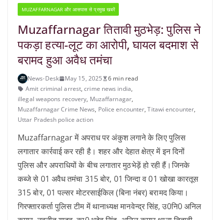
MUZAFFARNAGAR और आसपास से प्रमुख खबरें
Muzaffarnagar तितावी मुठभेड़: पुलिस ने
पकड़ा हत्या-लूट का आरोपी, घायल बदमाश से
बरामद हुआ अवैध तमंचा
News-Desk
May 15, 2025
6 min read
Amit criminal arrest
,
crime news india
,
illegal weapons recovery
,
Muzaffarnagar
,
Muzaffarnagar Crime News
,
Police encounter
,
Titawi encounter
,
Uttar Pradesh police action
Muzaffarnagar में अपराध पर अंकुश लगाने के लिए पुलिस
लगातार कार्रवाई कर रही है। शहर और देहात क्षेत्र में इन दिनों
पुलिस और अपराधियों के बीच लगातार मुठभेड़ें हो रही हैं।जिनके
कब्जे से 01 अवैध तमंचा 315 बोर, 01 जिन्दा व 01 खोखा कारतूस
315 बोर, 01 पल्सर मोटरसाईकिल (बिना नंबर) बरामद किया।
गिरफ्तारकर्ता पुलिस टीम में थानाध्यक्ष मानवेन्द्र सिंह, उ0नि0 अनिल