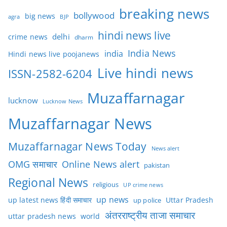
breaking news
bollywood
big news
BJP
agra
hindi news live
delhi
crime news
dharm
India News
india
Hindi news live poojanews
Live hindi news
ISSN-2582-6204
Muzaffarnagar
lucknow
Lucknow News
Muzaffarnagar News
Muzaffarnagar News Today
News alert
OMG समाचार
Online News alert
pakistan
Regional News
religious
UP crime news
up news
Uttar Pradesh
up latest news हिंदी समाचार
up police
अंतरराष्ट्रीय ताजा समाचार
uttar pradesh news
world