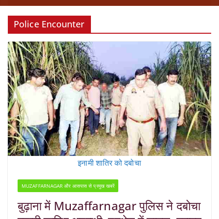
Police Encounter
इनामी शातिर को दबोचा
MUZAFFARNAGAR और आसपास से प्रमुख खबरें
बुढ़ाना में Muzaffarnagar पुलिस ने दबोचा