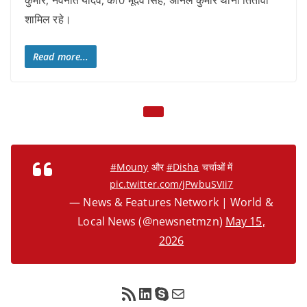
कुमार, नवनीत यादव, का0 भूदेव सिंह, अनिल कुमार थाना तितावी
शामिल रहे।
Read more...
#Mouny
और
#Disha
चर्चाओं में
pic.twitter.com/jPwbuSVIi7
— News & Features Network | World &
Local News (@newsnetmzn)
May 15,
2026
RSS Feed
LinkedIn
Skype
Mail