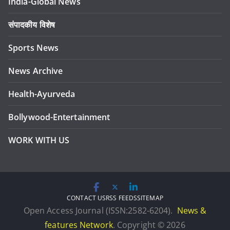
India-Global News
संपादकीय विशेष
Sports News
News Archive
Health-Ayurveda
Bollywood-Entertainment
WORK WITH US
CONTACT US
RSS FEEDS
SITEMAP
Open Access Journal (ISSN:2582-6204).
News &
features Network
. Copyright © 2026