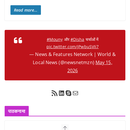
Read more...
#Mouny
और
#Disha
चर्चाओं में
pic.twitter.com/jPwbuSVIi7
— News & Features Network | World &
Local News (@newsnetmzn)
May 15,
2026
RSS Feed
LinkedIn
Skype
Mail
पाठकनामा