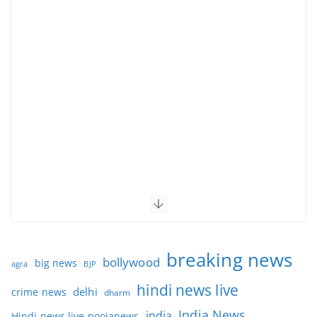
breaking news
bollywood
big news
BJP
agra
hindi news live
delhi
crime news
dharm
India News
india
Hindi news live poojanews