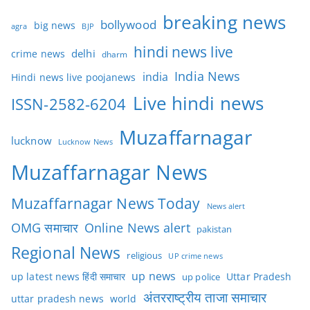
breaking news
bollywood
big news
BJP
agra
hindi news live
delhi
crime news
dharm
India News
india
Hindi news live poojanews
Live hindi news
ISSN-2582-6204
Muzaffarnagar
lucknow
Lucknow News
Muzaffarnagar News
Muzaffarnagar News Today
News alert
OMG समाचार
Online News alert
pakistan
Regional News
religious
UP crime news
up news
Uttar Pradesh
up latest news हिंदी समाचार
up police
अंतरराष्ट्रीय ताजा समाचार
uttar pradesh news
world