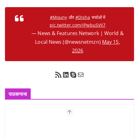
#Mouny
और
#Disha
चर्चाओं में
pic.twitter.com/jPwbuSVIi7
— News & Features Network | World &
Local News (@newsnetmzn)
May 15,
2026
RSS Feed
LinkedIn
Skype
Mail
पाठकनामा