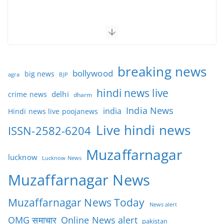
breaking news
bollywood
big news
BJP
agra
hindi news live
delhi
crime news
dharm
India News
india
Hindi news live poojanews
Live hindi news
ISSN-2582-6204
Muzaffarnagar
lucknow
Lucknow News
Muzaffarnagar News
Muzaffarnagar News Today
News alert
OMG समाचार
Online News alert
pakistan