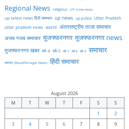
Regional News
religious
UP crime news
up news
Uttar Pradesh
up latest news हिंदी समाचार
up police
अंतरराष्ट्रीय ताजा समाचार
uttar pradesh news
world
मुजफ्फरनगर
मुजफ्फरनगर news
अजब गजब समाचार
समाचार
मुजफ्फरनगर खबर
वर्ष-4
वर्ष-5
वर्ष-7
वर्ष-8
वर्ष-9
हिंदी समाचार
समाचार (Muzaffarnagar News)
August 2026
M
T
W
T
F
S
S
1
2
3
4
5
6
7
8
9