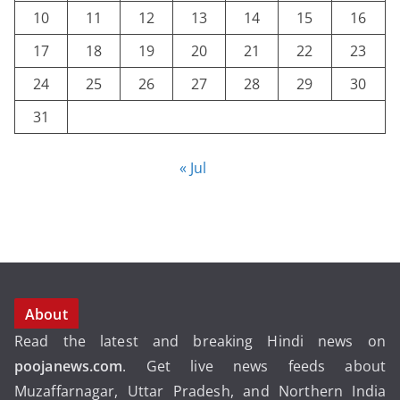
10
11
12
13
14
15
16
17
18
19
20
21
22
23
24
25
26
27
28
29
30
31
« Jul
About
Read the latest and breaking Hindi news on
poojanews.com
. Get live news feeds about
Muzaffarnagar, Uttar Pradesh, and Northern India