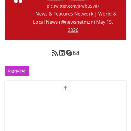
pic.twitter.com/jPwbuSVIi7
— News & Features Network | World &
Local News (@newsnetmzn)
May 15,
2026
RSS Feed
LinkedIn
Skype
Mail
पाठकनामा