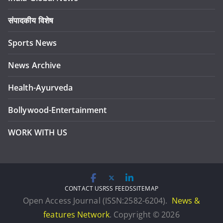
संपादकीय विशेष
Sports News
News Archive
Health-Ayurveda
Bollywood-Entertainment
WORK WITH US
CONTACT US
RSS FEEDS
SITEMAP
Open Access Journal (ISSN:2582-6204).
News &
features Network
. Copyright © 2026