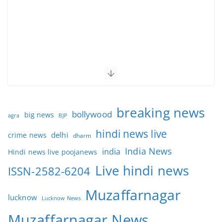
breaking news
bollywood
big news
BJP
agra
hindi news live
delhi
crime news
dharm
India News
india
Hindi news live poojanews
Live hindi news
ISSN-2582-6204
Muzaffarnagar
lucknow
Lucknow News
Muzaffarnagar News