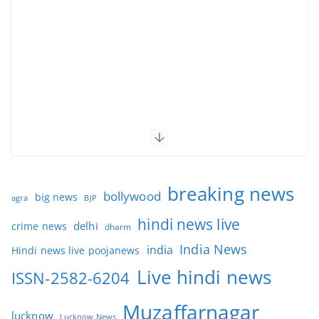
breaking news
bollywood
big news
BJP
agra
hindi news live
delhi
crime news
dharm
India News
india
Hindi news live poojanews
Live hindi news
ISSN-2582-6204
Muzaffarnagar
lucknow
Lucknow News