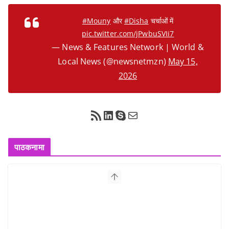
#Mouny
और
#Disha
चर्चाओं में
pic.twitter.com/jPwbuSVIi7
— News & Features Network | World &
Local News (@newsnetmzn)
May 15,
2026
RSS Feed
LinkedIn
Skype
Mail
पाठकनामा