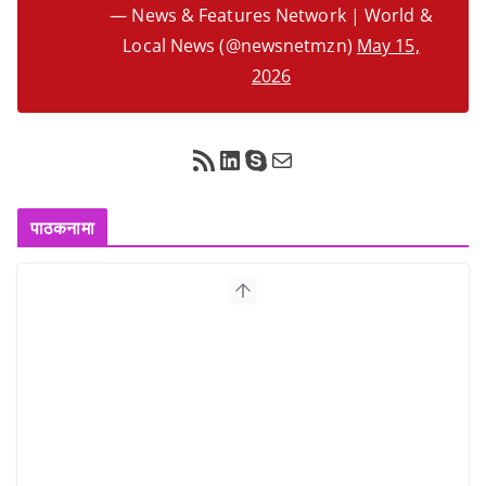
— News & Features Network | World &
Local News (@newsnetmzn)
May 15,
2026
RSS Feed
LinkedIn
Skype
Mail
पाठकनामा