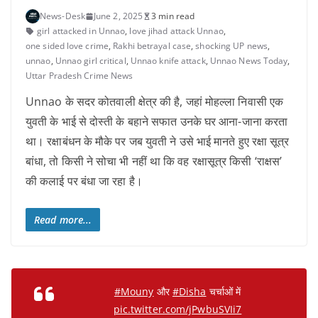
News-Desk
June 2, 2025
3 min read
girl attacked in Unnao
,
love jihad attack Unnao
,
one sided love crime
,
Rakhi betrayal case
,
shocking UP news
,
unnao
,
Unnao girl critical
,
Unnao knife attack
,
Unnao News Today
,
Uttar Pradesh Crime News
Unnao के सदर कोतवाली क्षेत्र की है, जहां मोहल्ला निवासी एक
युवती के भाई से दोस्ती के बहाने सफात उनके घर आना-जाना करता
था। रक्षाबंधन के मौके पर जब युवती ने उसे भाई मानते हुए रक्षा सूत्र
बांधा, तो किसी ने सोचा भी नहीं था कि वह रक्षासूत्र किसी ‘राक्षस’
की कलाई पर बंधा जा रहा है।
Read more...
#Mouny
और
#Disha
चर्चाओं में
pic.twitter.com/jPwbuSVIi7