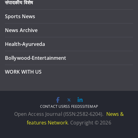
संपादकीय विशेष
Sports News
News Archive
Health-Ayurveda
Bollywood-Entertainment
WORK WITH US
CONTACT US
RSS FEEDS
SITEMAP
Open Access Journal (ISSN:2582-6204).
News &
features Network
. Copyright © 2026