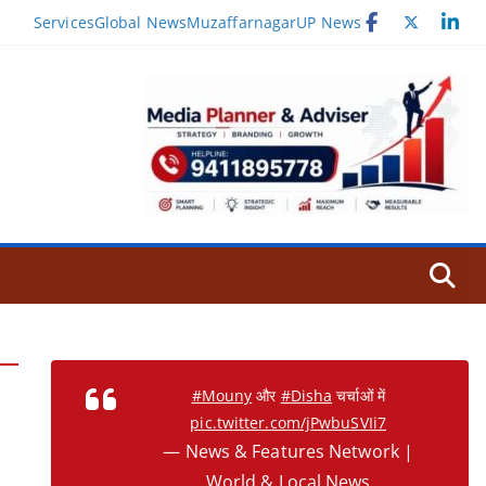
Services
Global News
Muzaffarnagar
UP News
#Mouny
और
#Disha
चर्चाओं में
pic.twitter.com/jPwbuSVIi7
— News & Features Network |
World & Local News