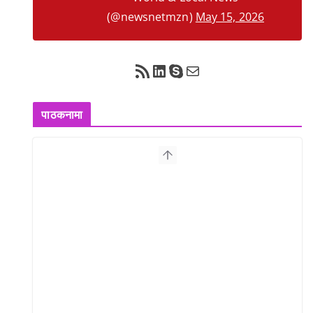
(@newsnetmzn)
May 15, 2026
RSS Feed
LinkedIn
Skype
Mail
पाठकनामा