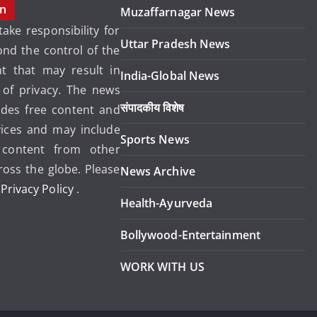
on
Muzaffarnagar News
ake responsibility for
Uttar Pradesh News
ond the control of the
 that may result in
India-Global News
 of privacy. The news
संपादकीय विशेष
ides free content and
vices and may include
Sports News
content from other
ross the globe. Please
News Archive
r
Privacy Policy
.
Health-Ayurveda
Bollywood-Entertainment
WORK WITH US