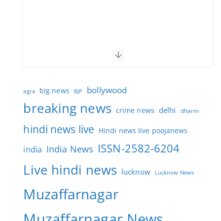
bollywood
big news
BJP
agra
breaking news
delhi
crime news
dharm
hindi news live
Hindi news live poojanews
ISSN-2582-6204
India News
india
Live hindi news
lucknow
Lucknow News
Muzaffarnagar
Muzaffarnagar News