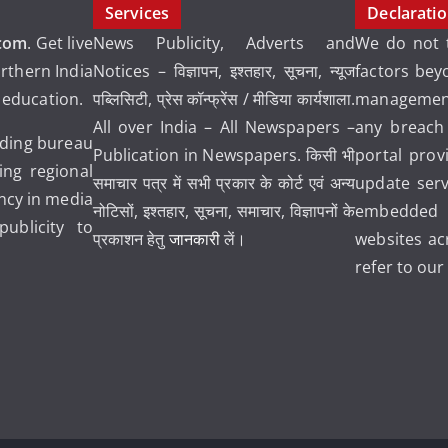
Services
Declarati
com
. Get live
News Publicity, Adverts and
We do not t
rthern India
Notices – विज्ञापन, इश्तहार, सूचना, न्यूज
factors bey
d education.
पब्लिसिटी, प्रेस कॉन्फ्रेंस / मीडिया कार्यशाला.
management
All over India – All Newspapers –
any breach
ading bureau
Publication in Newspapers. किसी भी
portal prov
ng regional
समाचार पत्र में सभी प्रकार के कोर्ट एवं अन्य
update ser
ancy in media
नोटिसों, इश्तहार, सूचना, समाचार, विज्ञापनों के
embedded 
blicity to
प्रकाशन हेतु
जानकारी
लें।
websites ac
refer to ou