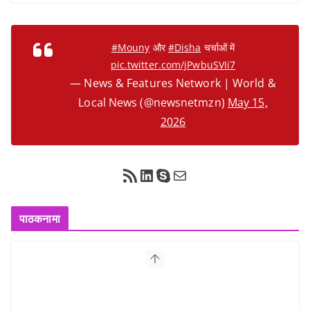
#Mouny
और
#Disha
चर्चाओं में
pic.twitter.com/jPwbuSVIi7
— News & Features Network | World &
Local News (@newsnetmzn)
May 15,
2026
RSS Feed
LinkedIn
Skype
Mail
पाठकनामा