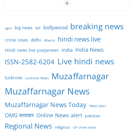
breaking news
bollywood
big news
BJP
agra
hindi news live
delhi
crime news
dharm
India News
india
Hindi news live poojanews
Live hindi news
ISSN-2582-6204
Muzaffarnagar
lucknow
Lucknow News
Muzaffarnagar News
Muzaffarnagar News Today
News alert
OMG समाचार
Online News alert
pakistan
Regional News
religious
UP crime news