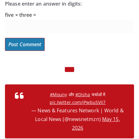
Please enter an answer in digits:
five × three =
#Mouny
और
#Disha
चर्चाओं में
pic.twitter.com/jPwbuSVIi7
— News & Features Network | World &
Local News (@newsnetmzn)
May 15,
2026