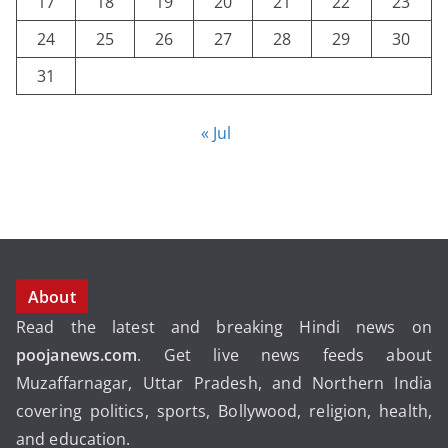
17
18
19
20
21
22
23
24
25
26
27
28
29
30
31
« Jul
About
Read the latest and breaking Hindi news on
poojanews.com
. Get live news feeds about
Muzaffarnagar, Uttar Pradesh, and Northern India
covering politics, sports, Bollywood, religion, health,
and education.