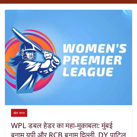
खेल जगत
WPL डबल हेडर का महा-मुकाबला: मुंबई
बनाम यूपी और RCB बनाम दिल्ली, DY पाटिल