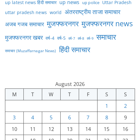
up news
Uttar Pradesh
up latest news हिंदी समाचार
up police
अंतरराष्ट्रीय ताजा समाचार
uttar pradesh news
world
मुजफ्फरनगर
मुजफ्फरनगर news
अजब गजब समाचार
समाचार
मुजफ्फरनगर खबर
वर्ष-4
वर्ष-5
वर्ष-7
वर्ष-8
वर्ष-9
हिंदी समाचार
समाचार (Muzaffarnagar News)
August 2026
M
T
W
T
F
S
S
1
2
3
4
5
6
7
8
9
10
11
12
13
14
15
16