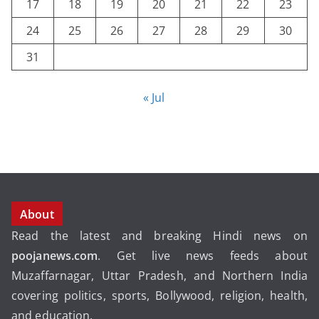
17
18
19
20
21
22
23
24
25
26
27
28
29
30
31
« Jul
About
Read the latest and breaking Hindi news on
poojanews.com
. Get live news feeds about
Muzaffarnagar, Uttar Pradesh, and Northern India
covering politics, sports, Bollywood, religion, health,
and education.