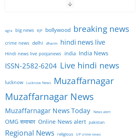
breaking news
bollywood
big news
BJP
agra
hindi news live
delhi
crime news
dharm
India News
india
Hindi news live poojanews
Live hindi news
ISSN-2582-6204
Muzaffarnagar
lucknow
Lucknow News
Muzaffarnagar News
Muzaffarnagar News Today
News alert
OMG समाचार
Online News alert
pakistan
Regional News
religious
UP crime news