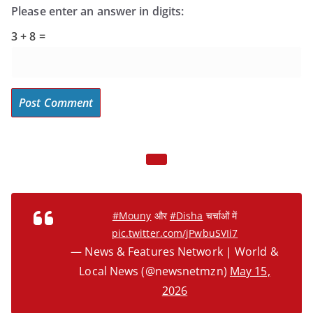
Please enter an answer in digits:
3 + 8 =
#Mouny
और
#Disha
चर्चाओं में
pic.twitter.com/jPwbuSVIi7
— News & Features Network | World &
Local News (@newsnetmzn)
May 15,
2026