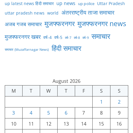
up news
Uttar Pradesh
up latest news हिंदी समाचार
up police
अंतरराष्ट्रीय ताजा समाचार
uttar pradesh news
world
मुजफ्फरनगर
मुजफ्फरनगर news
अजब गजब समाचार
समाचार
मुजफ्फरनगर खबर
वर्ष-4
वर्ष-5
वर्ष-7
वर्ष-8
वर्ष-9
हिंदी समाचार
समाचार (Muzaffarnagar News)
August 2026
M
T
W
T
F
S
S
1
2
3
4
5
6
7
8
9
10
11
12
13
14
15
16