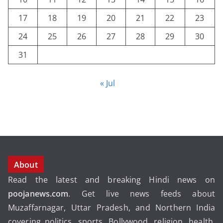
17
18
19
20
21
22
23
24
25
26
27
28
29
30
31
« Jul
About
Read the latest and breaking Hindi news on
poojanews.com
. Get live news feeds about
Muzaffarnagar, Uttar Pradesh, and Northern India
covering politics, sports, Bollywood, religion, health,