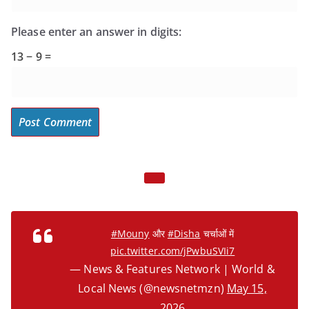
Please enter an answer in digits:
13 − 9 =
#Mouny
और
#Disha
चर्चाओं में
pic.twitter.com/jPwbuSVIi7
— News & Features Network | World &
Local News (@newsnetmzn)
May 15,
2026