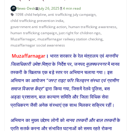
News-Desk
July 26, 2025
4 min read
1098 child helpline
,
anti trafficking july campaign
,
child trafficking prevention india
,
government anti trafficking action
,
human trafficking awareness
,
human trafficking campaign
,
just right for children ngo
,
Muzaffarnagar
,
muzaffarnagar railway station checking
,
muzaffarnagar social awareness
Muzaffarnagar
।
भारत सरकार के रेल मंत्रालय एवं
माननीय
जिलाधिकारी उमेश मिश्रा
के निर्देश पर, जनपद
मुज़फ्फरनगर
में मानव
तस्करी के खिलाफ एक बड़े स्तर पर अभियान चलाया गया। इस
अभियान का आयोजन
“जस्ट राइट फॉर चिल्ड्रन संस्था एवं ग्रामीण
समाज विकास केंद्र”
द्वारा किया गया, जिसमें रेलवे पुलिस, बस
अड्डा प्रशासन, बाल कल्याण समिति और जिला विधिक सेवा
प्राधिकरण जैसी अनेक संस्थाएं एक साथ मिलकर सक्रिय रहीं।
अभियान का मुख्य उद्देश्य लोगों को
मानव तस्करी और बाल तस्करी
के
प्रति सतर्क करना और संभावित घटनाओं को समय रहते रोकना