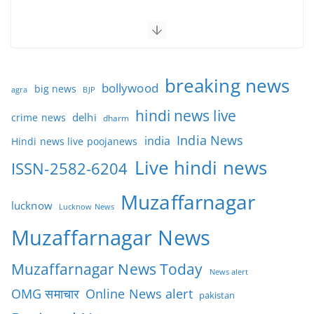
breaking news
bollywood
big news
BJP
agra
hindi news live
delhi
crime news
dharm
India News
india
Hindi news live poojanews
Live hindi news
ISSN-2582-6204
Muzaffarnagar
lucknow
Lucknow News
Muzaffarnagar News
Muzaffarnagar News Today
News alert
OMG समाचार
Online News alert
pakistan