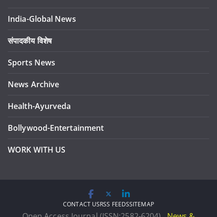
India-Global News
संपादकीय विशेष
Sports News
News Archive
Health-Ayurveda
Bollywood-Entertainment
WORK WITH US
CONTACT US
RSS FEEDS
SITEMAP
Open Access Journal (ISSN:2582-6204).
News &