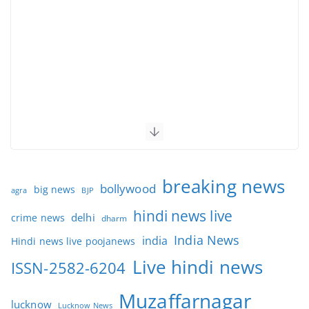
breaking news
bollywood
big news
BJP
agra
hindi news live
delhi
crime news
dharm
India News
india
Hindi news live poojanews
Live hindi news
ISSN-2582-6204
Muzaffarnagar
lucknow
Lucknow News