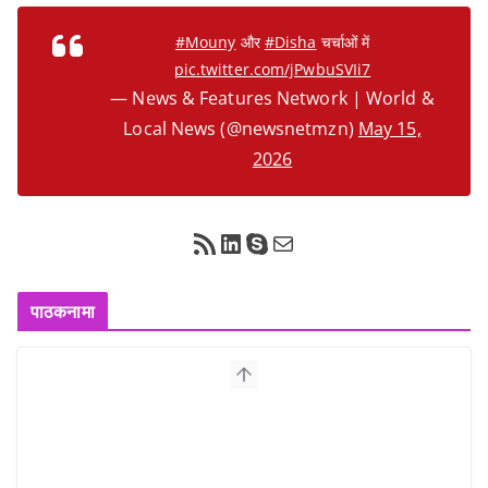
#Mouny
और
#Disha
चर्चाओं में
pic.twitter.com/jPwbuSVIi7
— News & Features Network | World &
Local News (@newsnetmzn)
May 15,
2026
RSS Feed
LinkedIn
Skype
Mail
पाठकनामा