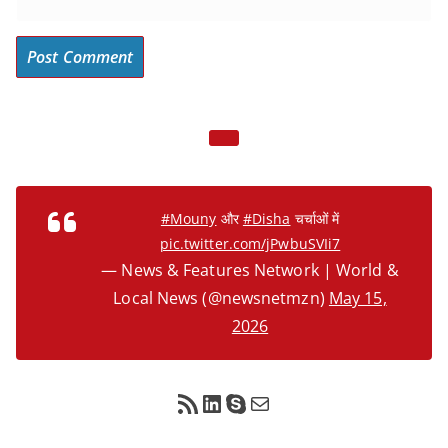
#Mouny
और
#Disha
चर्चाओं में
pic.twitter.com/jPwbuSVIi7
— News & Features Network | World &
Local News (@newsnetmzn)
May 15,
2026
RSS Feed
LinkedIn
Skype
Mail