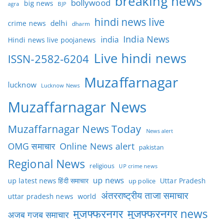
breaking news
bollywood
big news
BJP
agra
hindi news live
delhi
crime news
dharm
India News
india
Hindi news live poojanews
Live hindi news
ISSN-2582-6204
Muzaffarnagar
lucknow
Lucknow News
Muzaffarnagar News
Muzaffarnagar News Today
News alert
OMG समाचार
Online News alert
pakistan
Regional News
religious
UP crime news
up news
Uttar Pradesh
up latest news हिंदी समाचार
up police
अंतरराष्ट्रीय ताजा समाचार
uttar pradesh news
world
मुजफ्फरनगर
मुजफ्फरनगर news
अजब गजब समाचार