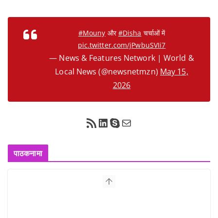
#Mouny
और
#Disha
चर्चाओं में
pic.twitter.com/jPwbuSVIi7
— News & Features Network | World &
Local News (@newsnetmzn)
May 15,
2026
RSS Feed
LinkedIn
Skype
Mail
पाठकनामा