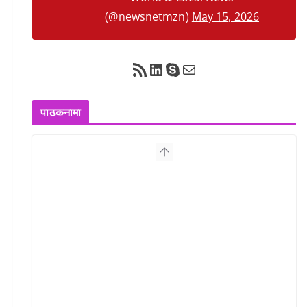
(@newsnetmzn)
May 15, 2026
RSS Feed
LinkedIn
Skype
Mail
पाठकनामा