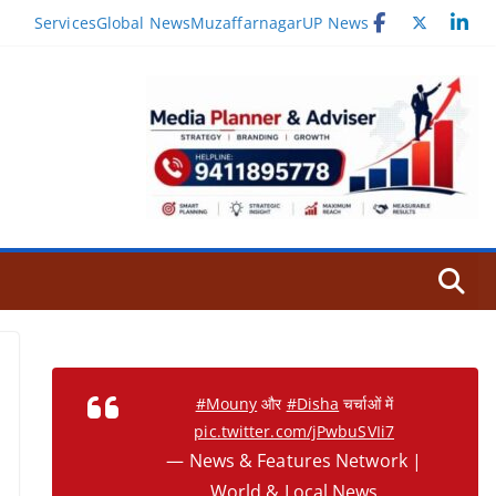
Services
Global News
Muzaffarnagar
UP News
#Mouny
और
#Disha
चर्चाओं में
pic.twitter.com/jPwbuSVIi7
— News & Features Network |
World & Local News