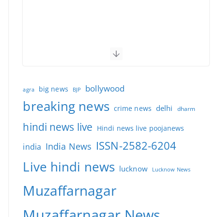
bollywood
big news
BJP
agra
breaking news
delhi
crime news
dharm
hindi news live
Hindi news live poojanews
ISSN-2582-6204
India News
india
Live hindi news
lucknow
Lucknow News
Muzaffarnagar
Muzaffarnagar News