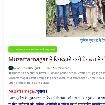
पुलिस मुठभेड़ में 
MUZAFFARNAGAR और आसपास से प्रमुख खबरें
Muzaffarnagar में दिनदहाड़े गन्ने के खेत में गौक
News-Desk
August 12, 2025
4 min read
Budhana encounter news
,
Budhana police action
,
cattle smuggling ca
Muzaffarnagar cattle smuggling encounter
,
Muzaffarnagar Crime News
uttar pradesh police encounter
Muzaffarnagar
/बुढ़ाना।
उत्तर प्रदेश के मुज़फ्फरनगर जिले में मंगलवार को उस समय हड़कंप मच गया
के लिए छापेमारी की, लेकिन आरोपियों ने पुलिस पर ही ताबड़तोड़ फायरिंग 