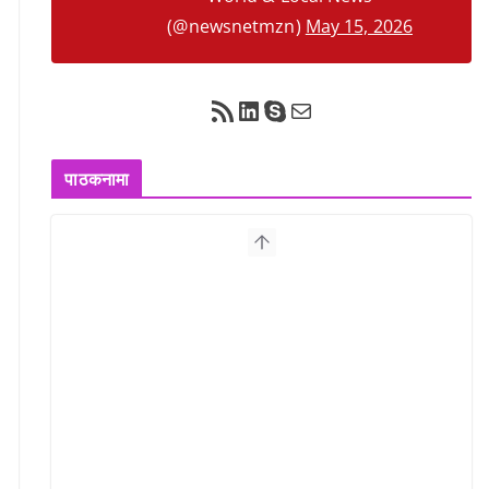
(@newsnetmzn)
May 15, 2026
RSS Feed
LinkedIn
Skype
Mail
पाठकनामा