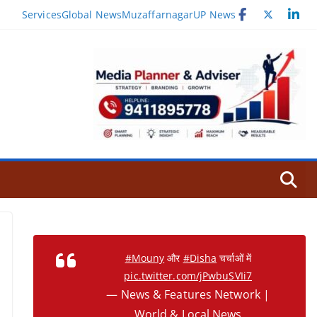
Services
Global News
Muzaffarnagar
UP News
#Mouny
और
#Disha
चर्चाओं में
pic.twitter.com/jPwbuSVIi7
— News & Features Network |
World & Local News