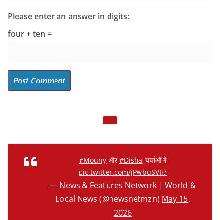
Please enter an answer in digits:
four + ten =
#Mouny
और
#Disha
चर्चाओं में
pic.twitter.com/jPwbuSVIi7
— News & Features Network | World &
Local News (@newsnetmzn)
May 15,
2026