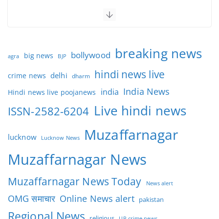
breaking news
bollywood
big news
BJP
agra
hindi news live
delhi
crime news
dharm
India News
india
Hindi news live poojanews
Live hindi news
ISSN-2582-6204
Muzaffarnagar
lucknow
Lucknow News
Muzaffarnagar News
Muzaffarnagar News Today
News alert
OMG समाचार
Online News alert
pakistan
Regional News
religious
UP crime news