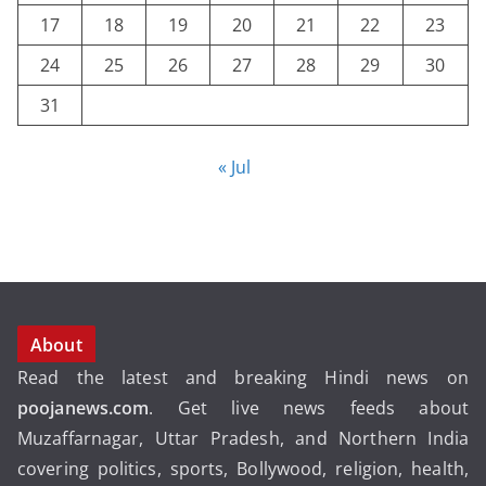
17
18
19
20
21
22
23
24
25
26
27
28
29
30
31
« Jul
About
Read the latest and breaking Hindi news on
poojanews.com
. Get live news feeds about
Muzaffarnagar, Uttar Pradesh, and Northern India
covering politics, sports, Bollywood, religion, health,