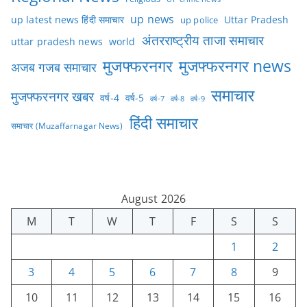
up news
Uttar Pradesh
up latest news हिंदी समाचार
up police
अंतरराष्ट्रीय ताजा समाचार
uttar pradesh news
world
मुजफ्फरनगर
मुजफ्फरनगर news
अजब गजब समाचार
समाचार
मुजफ्फरनगर खबर
वर्ष-4
वर्ष-5
वर्ष-7
वर्ष-8
वर्ष-9
हिंदी समाचार
समाचार (Muzaffarnagar News)
August 2026
M
T
W
T
F
S
S
1
2
3
4
5
6
7
8
9
10
11
12
13
14
15
16