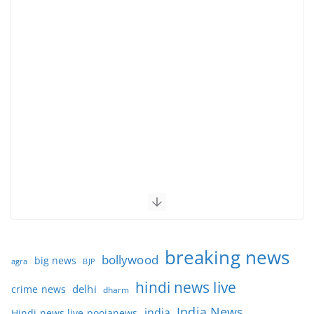
breaking news
bollywood
big news
BJP
agra
hindi news live
delhi
crime news
dharm
India News
india
Hindi news live poojanews