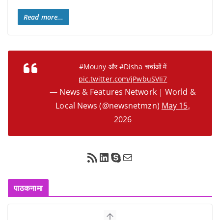
Read more...
#Mouny
और
#Disha
चर्चाओं में
pic.twitter.com/jPwbuSVIi7
— News & Features Network | World &
Local News (@newsnetmzn)
May 15,
2026
RSS Feed
LinkedIn
Skype
Mail
पाठकनामा