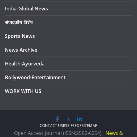
India-Global News
संपादकीय विशेष
Sports News
News Archive
Health-Ayurveda
Bollywood-Entertainment
WORK WITH US
CONTACT US
RSS FEEDS
SITEMAP
Open Access Journal (ISSN:2582-6204).
News &