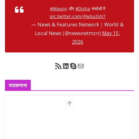
#Mouny
और
#Disha
चर्चाओं में
pic.twitter.com/jPwbuSVIi7
— News & Features Network | World &
Local News (@newsnetmzn)
May 15,
2026
RSS Feed
LinkedIn
Skype
Mail
पाठकनामा