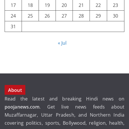
17
18
19
20
21
22
23
24
25
26
27
28
29
30
31
« Jul
About
Read the latest and breaking Hindi news on
poojanews.com
. Get live news feeds about
Muzaffarnagar, Uttar Pradesh, and Northern India
covering politics, sports, Bollywood, religion, health,