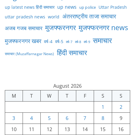
up news
Uttar Pradesh
up latest news हिंदी समाचार
up police
अंतरराष्ट्रीय ताजा समाचार
uttar pradesh news
world
मुजफ्फरनगर
मुजफ्फरनगर news
अजब गजब समाचार
समाचार
मुजफ्फरनगर खबर
वर्ष-4
वर्ष-5
वर्ष-7
वर्ष-8
वर्ष-9
हिंदी समाचार
समाचार (Muzaffarnagar News)
August 2026
M
T
W
T
F
S
S
1
2
3
4
5
6
7
8
9
10
11
12
13
14
15
16