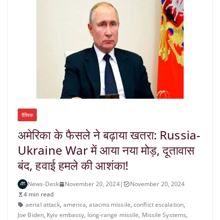
वैश्विक
अमेरिका के फैसले ने बढ़ाया खतरा: Russia-
Ukraine War में आया नया मोड़, दूतावास
बंद, हवाई हमले की आशंका!
News-Desk
November 20, 2024
|
November 20, 2024
4 min read
aerial attack
,
america
,
atacms missile
,
conflict escalation
,
Joe Biden
,
Kyiv embassy
,
long-range missile
,
Missile Systems
,