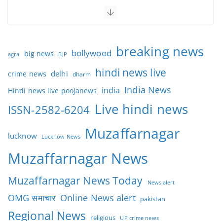
breaking news
bollywood
big news
BJP
agra
hindi news live
delhi
crime news
dharm
India News
india
Hindi news live poojanews
Live hindi news
ISSN-2582-6204
Muzaffarnagar
lucknow
Lucknow News
Muzaffarnagar News
Muzaffarnagar News Today
News alert
OMG समाचार
Online News alert
pakistan
Regional News
religious
UP crime news