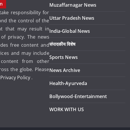
on
Muzaffarnagar News
ake responsibility for
Uttar Pradesh News
ond the control of the
 that may result in
India-Global News
 of privacy. The news
संपादकीय विशेष
ides free content and
vices and may include
Sports News
content from other
ross the globe. Please
News Archive
r
Privacy Policy
.
Health-Ayurveda
Bollywood-Entertainment
WORK WITH US