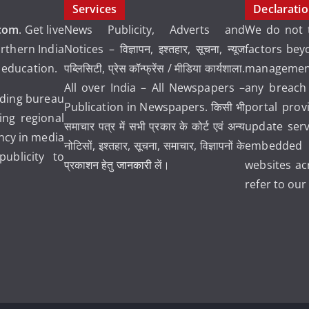
Services
Declarati
com
. Get live
News Publicity, Adverts and
We do not t
rthern India
Notices – विज्ञापन, इश्तहार, सूचना, न्यूज
factors bey
d education.
पब्लिसिटी, प्रेस कॉन्फ्रेंस / मीडिया कार्यशाला.
management
All over India – All Newspapers –
any breach
ading bureau
Publication in Newspapers. किसी भी
portal prov
ng regional
समाचार पत्र में सभी प्रकार के कोर्ट एवं अन्य
update ser
ancy in media
नोटिसों, इश्तहार, सूचना, समाचार, विज्ञापनों के
embedded 
blicity to
प्रकाशन हेतु
जानकारी
लें।
websites ac
refer to ou