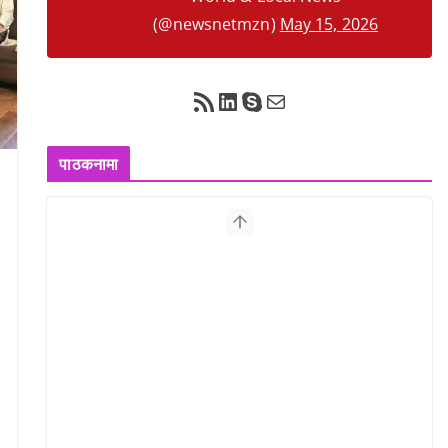
(@newsnetmzn)
May 15, 2026
RSS Feed
LinkedIn
Skype
Mail
पाठकनामा