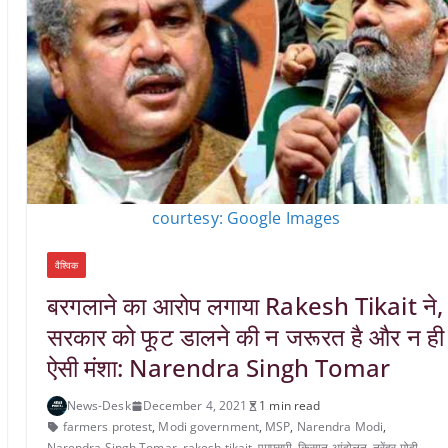
courtesy: Google Images
वैश्विक
बरगलाने का आरोप लगाया Rakesh Tikait ने,
सरकार को फूट डालने की न जरूरत है और न ही
ऐसी मंशा: Narendra Singh Tomar
News-Desk
December 4, 2021
1 min read
farmers protest
,
Modi government
,
MSP
,
Narendra Modi
,
Narendra Singh Tomar
,
rakesh tikait
,
एमएसपी
,
किसान आंदोलन
,
नरेंद्र मोदी
,