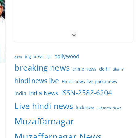
bollywood
big news
BJP
agra
breaking news
delhi
crime news
dharm
hindi news live
Hindi news live poojanews
ISSN-2582-6204
India News
india
Live hindi news
lucknow
Lucknow News
Muzaffarnagar
Muzaffarnagar News