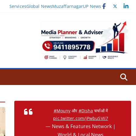
Services
Global News
Muzaffarnagar
UP News
#Mouny
और
#Disha
चर्चाओं में
pic.twitter.com/jPwbuSVIi7
— News & Features Network |
World & Local News