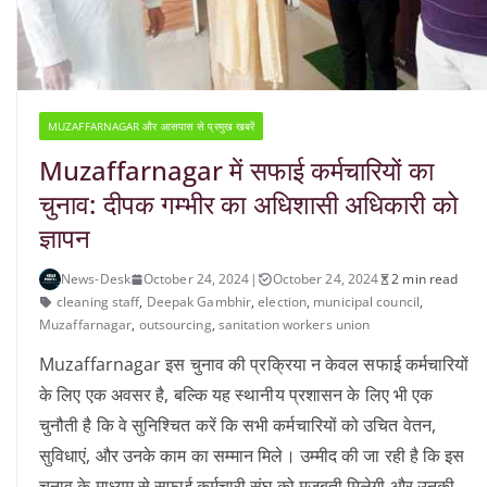
MUZAFFARNAGAR और आसपास से प्रमुख खबरें
Muzaffarnagar में सफाई कर्मचारियों का
चुनाव: दीपक गम्भीर का अधिशासी अधिकारी को
ज्ञापन
News-Desk
October 24, 2024
|
October 24, 2024
2 min read
cleaning staff
,
Deepak Gambhir
,
election
,
municipal council
,
Muzaffarnagar
,
outsourcing
,
sanitation workers union
Muzaffarnagar इस चुनाव की प्रक्रिया न केवल सफाई कर्मचारियों
के लिए एक अवसर है, बल्कि यह स्थानीय प्रशासन के लिए भी एक
चुनौती है कि वे सुनिश्चित करें कि सभी कर्मचारियों को उचित वेतन,
सुविधाएं, और उनके काम का सम्मान मिले। उम्मीद की जा रही है कि इस
चुनाव के माध्यम से सफाई कर्मचारी संघ को मजबूती मिलेगी और उनकी