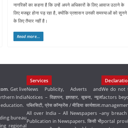
नागरिकों का कहना है कि उन्हें अपने अधिकारों के लिए आवाज उठाने के
लिए मजबूर होना पड़ रहा है, क्योंकि प्रशासन उनकी समस्याओं को सुनने
के लिए तैयार नहीं है।
Read more...
Services
Declarati
com
. Get live
News Publicity, Adverts and
We do not t
rthern India
Notices – विज्ञापन, इश्तहार, सूचना, न्यूज
factors bey
d education.
पब्लिसिटी, प्रेस कॉन्फ्रेंस / मीडिया कार्यशाला.
management
All over India – All Newspapers –
any breach
ading bureau
Publication in Newspapers. किसी भी
portal prov
ng regional