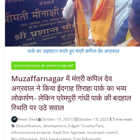
पार्क का उद्घाटन करते हुए मंत्री कपिल देव अग्रवाल
MUZAFFARNAGAR और आसपास से प्रमुख खबरें
Muzaffarnagar में मंत्री कपिल देव
अग्रवाल ने किया ईदगाह तिराहा पार्क का भव्य
लोकार्पण- लेकिन प्रेमपुरी गांधी पार्क की बदहाल
स्थिति पर उठे सवाल
News-Desk
October 19, 2025
|
October 19, 2025
5 min read
Beautification
,
development
,
Eidgah Tiraaha Park
,
infrastructure projects
,
Kapil Dev Agarwal
,
municipal council
,
Muzaffarnagar
,
Park Inauguration
,
Yogi Adityanath