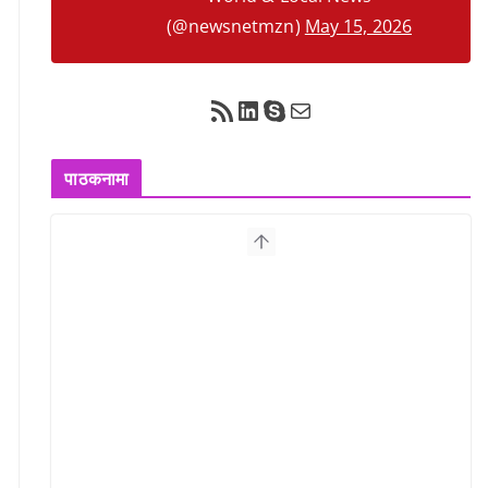
(@newsnetmzn)
May 15, 2026
RSS Feed
LinkedIn
Skype
Mail
पाठकनामा