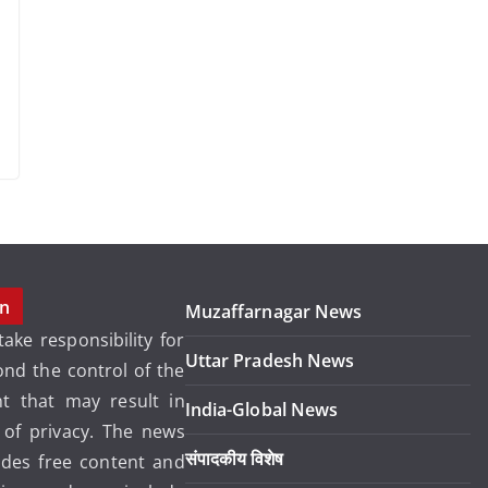
on
Muzaffarnagar News
ake responsibility for
Uttar Pradesh News
ond the control of the
 that may result in
India-Global News
 of privacy. The news
संपादकीय विशेष
ides free content and