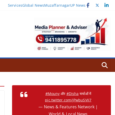
Services
Global News
Muzaffarnagar
UP News
#Mouny
और
#Disha
चर्चाओं में
pic.twitter.com/jPwbuSVIi7
— News & Features Network |
World & Local News