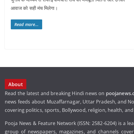
आवाज को सही मंच मिलेगा।
Read more...
About
Read the latest and breaking Hindi news on
poojanews.
news feeds about Muzaffarnagar, Uttar Pradesh, and No
covering politics, sports, Bollywood, religion, health, an
Pooja News & Feature Network (ISSN: 2582-6204) is a le
group of newspapers, magazines, and channels coveri