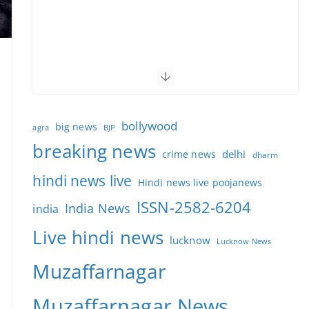
bollywood
big news
BJP
agra
breaking news
delhi
crime news
dharm
hindi news live
Hindi news live poojanews
ISSN-2582-6204
India News
india
Live hindi news
lucknow
Lucknow News
Muzaffarnagar
Muzaffarnagar News