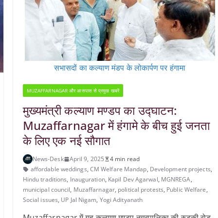
सभासदों का कल्याण मंडप के लोकार्पण पर हंगामा
MUZAFFARNAGAR और आसपास से प्रमुख खबरें
मुख्यमंत्री कल्याण मण्डप का उद्घाटन:
Muzaffarnagar में हंगामे के बीच हुई जनता
के लिए एक नई सौगात
News-Desk
April 9, 2025
4 min read
affordable weddings
,
CM Welfare Mandap
,
Development projects
,
Hindu traditions
,
Inauguration
,
Kapil Dev Agarwal
,
MGNREGA
,
municipal council
,
Muzaffarnagar
,
political protests
,
Public Welfare
,
Social issues
,
UP Jal Nigam
,
Yogi Adityanath
Muzaffarnagar में यह कल्याण मण्डप नगरपालिका की रुड़की रोड