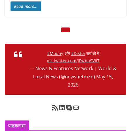
Read more...
#Mouny
और
#Disha
चर्चाओं में
pic.twitter.com/jPwbuSVIi7
— News & Features Network | World &
Local News (@newsnetmzn)
May 15,
2026
RSS Feed
LinkedIn
Skype
Mail
पाठकनामा