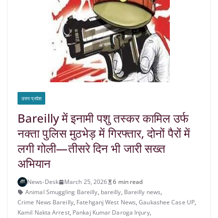
उत्तर प्रदेश
Bareilly में इनामी पशु तस्कर कामिल उर्फ
नक्ता पुलिस मुठभेड़ में गिरफ्तार, दोनों पैरों में
लगी गोली—तीसरे दिन भी जारी सख्त
अभियान
News-Desk
March 25, 2026
6 min read
Animal Smuggling Bareilly
,
bareilly
,
Bareilly news
,
Crime News Bareilly
,
Fatehganj West News
,
Gaukashee Case UP
,
Kamil Nakta Arrest
,
Pankaj Kumar Daroga Injury
,