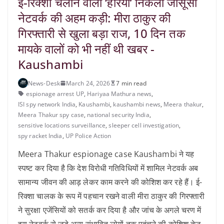
ई-रिक्शा चलाने वाली ‘हरिया’ निकली जासूसी
नेटवर्क की अहम कड़ी: मीरा ठाकुर की
गिरफ्तारी से खुला बड़ा राज, 10 दिन तक
मायके वालों को भी नहीं थी खबर -
Kaushambi
News-Desk
March 24, 2026
7 min read
espionage arrest UP
,
Hariyaa Mathura news
,
ISI spy network India
,
Kaushambi
,
kaushambi news
,
Meera thakur
,
Meera Thakur spy case
,
national security India
,
sensitive locations surveillance
,
sleeper cell investigation
,
spy racket India
,
UP Police Action
Meera Thakur espionage case Kaushambi ने यह
स्पष्ट कर दिया है कि देश विरोधी गतिविधियों में शामिल नेटवर्क अब
सामान्य जीवन की आड़ लेकर काम करने की कोशिश कर रहे हैं। ई-
रिक्शा चालक के रूप में पहचान रखने वाली मीरा ठाकुर की गिरफ्तारी
ने सुरक्षा एजेंसियों को सतर्क कर दिया है और जांच के अगले चरण में
इस नेटवर्क से जुड़े अन्य संभावित लोगों तक पहुंचने की कोशिश तेज