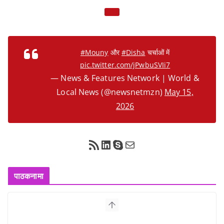
#Mouny
और
#Disha
चर्चाओं में
pic.twitter.com/jPwbuSVIi7
— News & Features Network | World &
Local News (@newsnetmzn)
May 15,
2026
RSS Feed
LinkedIn
Skype
Mail
पाठकनामा