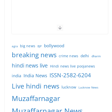
bollywood
big news
BJP
agra
breaking news
delhi
crime news
dharm
hindi news live
Hindi news live poojanews
ISSN-2582-6204
India News
india
Live hindi news
lucknow
Lucknow News
Muzaffarnagar
Muzaffarnagar News