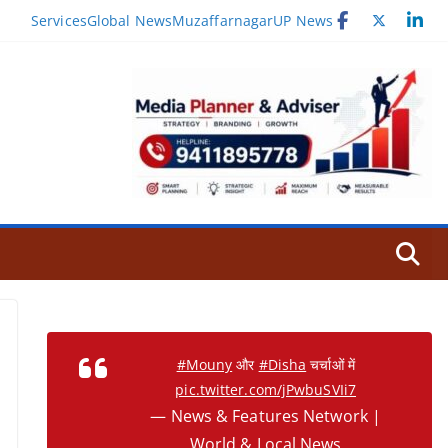
Services
Global News
Muzaffarnagar
UP News
#Mouny
और
#Disha
चर्चाओं में
pic.twitter.com/jPwbuSVIi7
— News & Features Network |
World & Local News