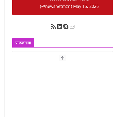
(@newsnetmzn)
May 15, 2026
RSS Feed
LinkedIn
Skype
Mail
पाठकनामा