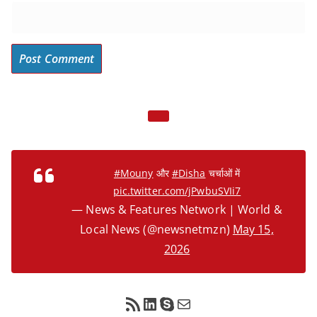
#Mouny
और
#Disha
चर्चाओं में
pic.twitter.com/jPwbuSVIi7
— News & Features Network | World &
Local News (@newsnetmzn)
May 15,
2026
RSS Feed
LinkedIn
Skype
Mail