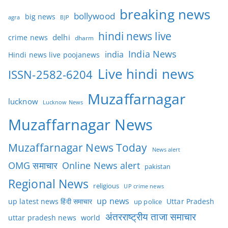
breaking news
bollywood
big news
BJP
agra
hindi news live
delhi
crime news
dharm
India News
india
Hindi news live poojanews
Live hindi news
ISSN-2582-6204
Muzaffarnagar
lucknow
Lucknow News
Muzaffarnagar News
Muzaffarnagar News Today
News alert
OMG समाचार
Online News alert
pakistan
Regional News
religious
UP crime news
up news
Uttar Pradesh
up latest news हिंदी समाचार
up police
अंतरराष्ट्रीय ताजा समाचार
uttar pradesh news
world