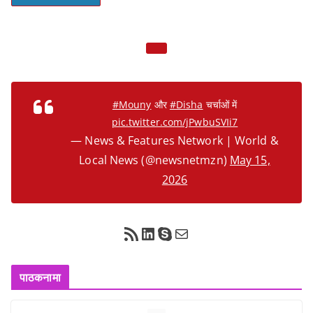
#Mouny
और
#Disha
चर्चाओं में
pic.twitter.com/jPwbuSVIi7
— News & Features Network | World &
Local News (@newsnetmzn)
May 15,
2026
RSS Feed
LinkedIn
Skype
Mail
पाठकनामा