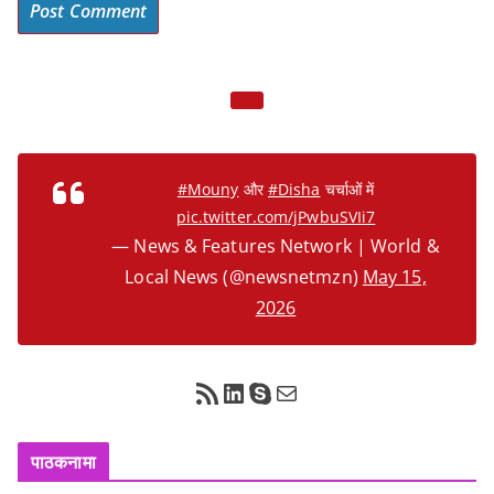
#Mouny
और
#Disha
चर्चाओं में
pic.twitter.com/jPwbuSVIi7
— News & Features Network | World &
Local News (@newsnetmzn)
May 15,
2026
RSS Feed
LinkedIn
Skype
Mail
पाठकनामा