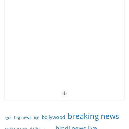
breaking news
bollywood
big news
BJP
agra
hindi news live