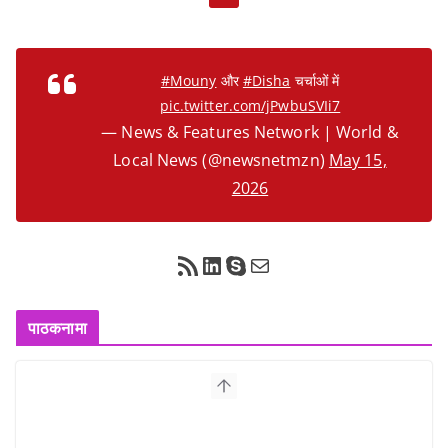
#Mouny
और
#Disha
चर्चाओं में
pic.twitter.com/jPwbuSVIi7
— News & Features Network | World &
Local News (@newsnetmzn)
May 15,
2026
RSS Feed
LinkedIn
Skype
Mail
पाठकनामा