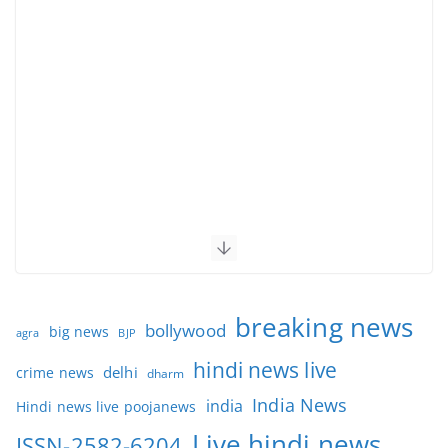
breaking news
bollywood
big news
BJP
agra
hindi news live
delhi
crime news
dharm
India News
india
Hindi news live poojanews
Live hindi news
ISSN-2582-6204