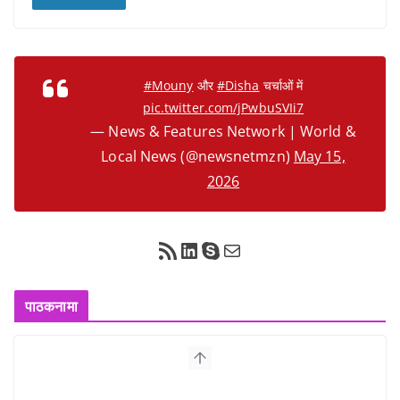
#Mouny
और
#Disha
चर्चाओं में
pic.twitter.com/jPwbuSVIi7
— News & Features Network | World &
Local News (@newsnetmzn)
May 15,
2026
RSS Feed
LinkedIn
Skype
Mail
पाठकनामा