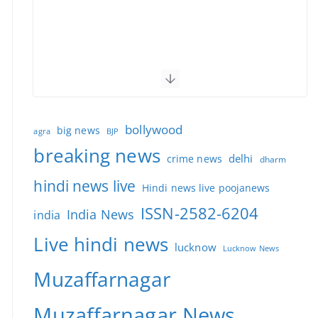
bollywood
big news
BJP
agra
breaking news
delhi
crime news
dharm
hindi news live
Hindi news live poojanews
ISSN-2582-6204
India News
india
Live hindi news
lucknow
Lucknow News
Muzaffarnagar
Muzaffarnagar News