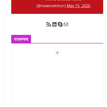
(@newsnetmzn)
May 15, 2026
RSS Feed
LinkedIn
Skype
Mail
पाठकनामा