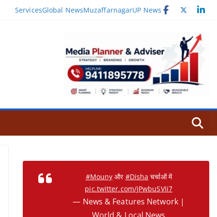
Services
Global News
Muzaffarnagar
UP News
#Mouny
और
#Disha
चर्चाओं में
pic.twitter.com/jPwbuSVIi7
— News & Features Network |
World & Local News