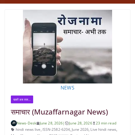
NEWS
खबरें अब तक...
समाचार (Muzaffarnagar News)
News-Desk
June 28, 2026
|
June 28, 2026
23 min read
hindi news live
,
ISSN-2582-6204
,
June 2026
,
Live hindi news
,