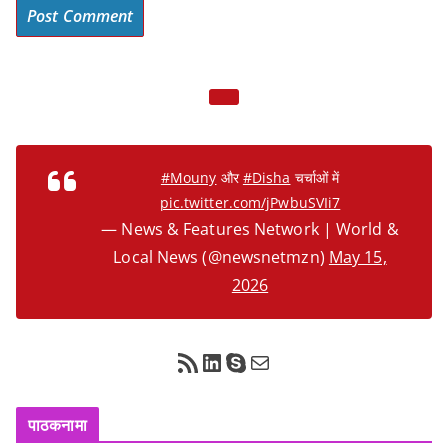
#Mouny
और
#Disha
चर्चाओं में
pic.twitter.com/jPwbuSVIi7
— News & Features Network | World &
Local News (@newsnetmzn)
May 15,
2026
RSS Feed
LinkedIn
Skype
Mail
पाठकनामा