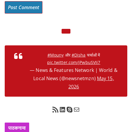
#Mouny
और
#Disha
चर्चाओं में
pic.twitter.com/jPwbuSVIi7
— News & Features Network | World &
Local News (@newsnetmzn)
May 15,
2026
RSS Feed
LinkedIn
Skype
Mail
पाठकनामा