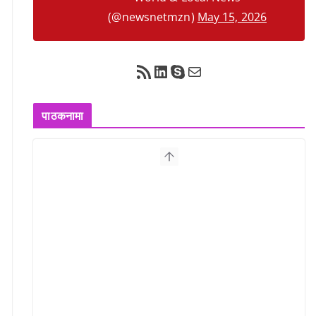
(@newsnetmzn)
May 15, 2026
RSS Feed
LinkedIn
Skype
Mail
पाठकनामा