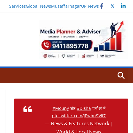
Services
Global News
Muzaffarnagar
UP News
#Mouny
और
#Disha
चर्चाओं में
pic.twitter.com/jPwbuSVIi7
— News & Features Network |
World & Local News