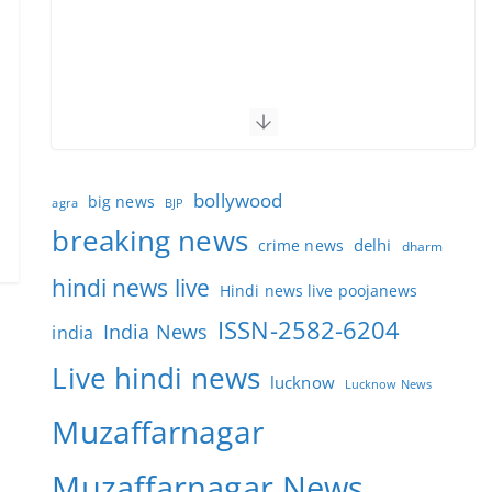
bollywood
big news
BJP
agra
breaking news
delhi
crime news
dharm
hindi news live
Hindi news live poojanews
ISSN-2582-6204
India News
india
Live hindi news
lucknow
Lucknow News
Muzaffarnagar
Muzaffarnagar News