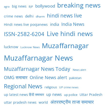
breaking news
bollywood
big news
BJP
agra
hindi news live
delhi
crime news
dharm
India News
india
Hindi news live poojanews
Live hindi news
ISSN-2582-6204
Muzaffarnagar
lucknow
Lucknow News
Muzaffarnagar News
Muzaffarnagar News Today
News alert
OMG समाचार
Online News alert
pakistan
Regional News
religious
UP crime news
up news
Uttar Pradesh
up latest news हिंदी समाचार
up police
अंतरराष्ट्रीय ताजा समाचार
uttar pradesh news
world