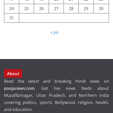
24
25
26
27
28
29
30
31
« Jul
About
Read the latest and breaking Hindi news on
poojanews.com
. Get live news feeds about
Muzaffarnagar, Uttar Pradesh, and Northern India
covering politics, sports, Bollywood, religion, health,
and education.