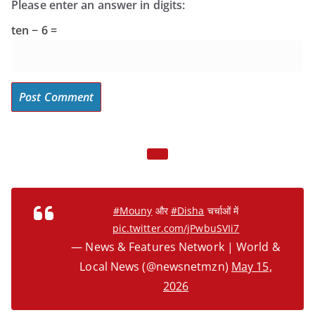
Please enter an answer in digits:
ten − 6 =
#Mouny
और
#Disha
चर्चाओं में
pic.twitter.com/jPwbuSVIi7
— News & Features Network | World &
Local News (@newsnetmzn)
May 15,
2026