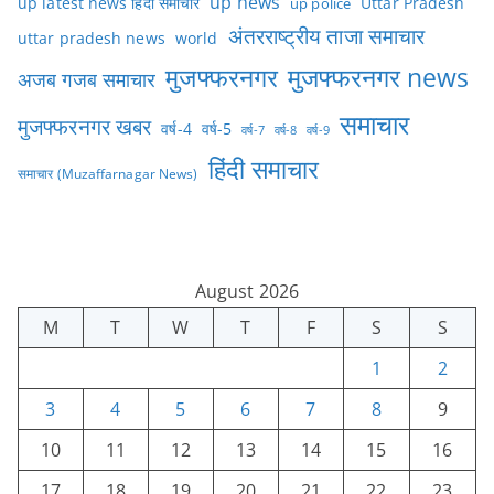
up news
Uttar Pradesh
up latest news हिंदी समाचार
up police
अंतरराष्ट्रीय ताजा समाचार
uttar pradesh news
world
मुजफ्फरनगर
मुजफ्फरनगर news
अजब गजब समाचार
समाचार
मुजफ्फरनगर खबर
वर्ष-4
वर्ष-5
वर्ष-7
वर्ष-8
वर्ष-9
हिंदी समाचार
समाचार (Muzaffarnagar News)
August 2026
M
T
W
T
F
S
S
1
2
3
4
5
6
7
8
9
10
11
12
13
14
15
16
17
18
19
20
21
22
23