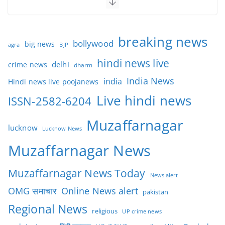
breaking news
bollywood
big news
BJP
agra
hindi news live
delhi
crime news
dharm
India News
india
Hindi news live poojanews
Live hindi news
ISSN-2582-6204
Muzaffarnagar
lucknow
Lucknow News
Muzaffarnagar News
Muzaffarnagar News Today
News alert
OMG समाचार
Online News alert
pakistan
Regional News
religious
UP crime news