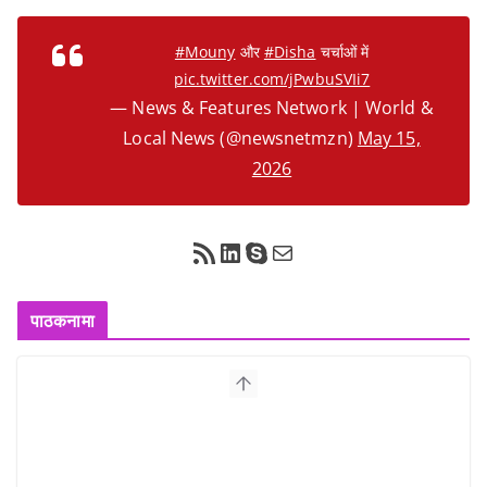
#Mouny
और
#Disha
चर्चाओं में
pic.twitter.com/jPwbuSVIi7
— News & Features Network | World &
Local News (@newsnetmzn)
May 15,
2026
RSS Feed
LinkedIn
Skype
Mail
पाठकनामा