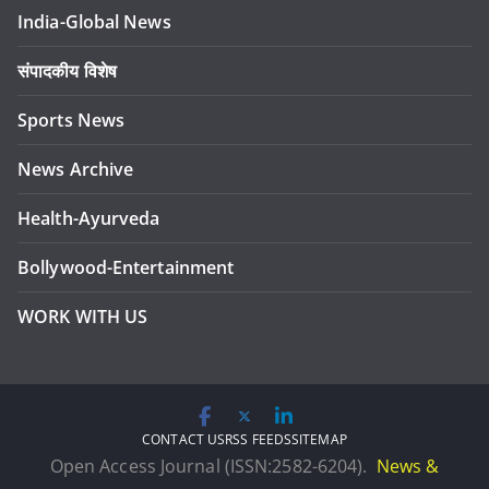
India-Global News
संपादकीय विशेष
Sports News
News Archive
Health-Ayurveda
Bollywood-Entertainment
WORK WITH US
CONTACT US
RSS FEEDS
SITEMAP
Open Access Journal (ISSN:2582-6204).
News &