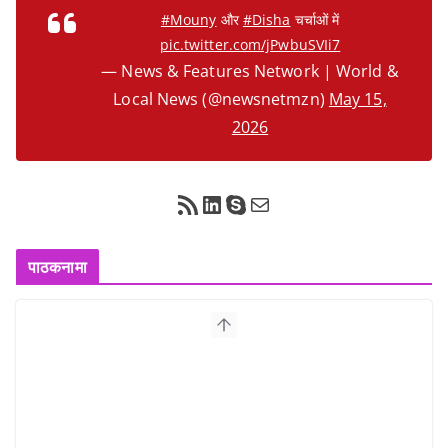
#Mouny
और
#Disha
चर्चाओं में
pic.twitter.com/jPwbuSVIi7
— News & Features Network | World &
Local News (@newsnetmzn)
May 15,
2026
RSS Feed
LinkedIn
Skype
Mail
पाठकनामा