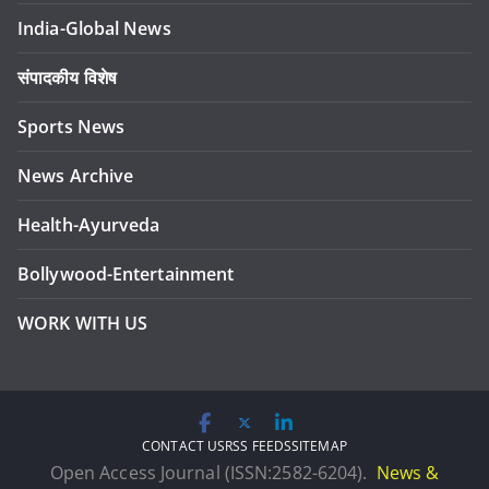
India-Global News
संपादकीय विशेष
Sports News
News Archive
Health-Ayurveda
Bollywood-Entertainment
WORK WITH US
CONTACT US
RSS FEEDS
SITEMAP
Open Access Journal (ISSN:2582-6204).
News &