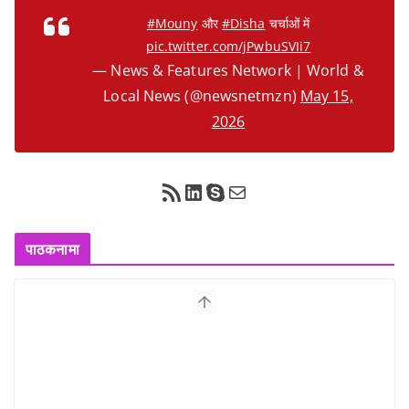
#Mouny
और
#Disha
चर्चाओं में
pic.twitter.com/jPwbuSVIi7
— News & Features Network | World &
Local News (@newsnetmzn)
May 15,
2026
RSS Feed
LinkedIn
Skype
Mail
पाठकनामा