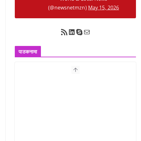
(@newsnetmzn)
May 15, 2026
RSS Feed
LinkedIn
Skype
Mail
पाठकनामा