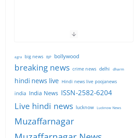
bollywood
big news
BJP
agra
breaking news
delhi
crime news
dharm
hindi news live
Hindi news live poojanews
ISSN-2582-6204
India News
india
Live hindi news
lucknow
Lucknow News
Muzaffarnagar
Muzaffarnagar News