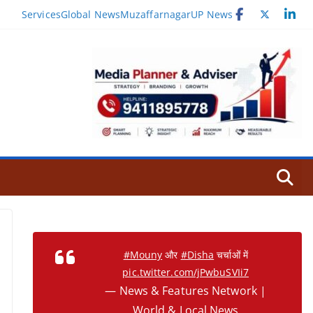
Services
Global News
Muzaffarnagar
UP News
#Mouny
और
#Disha
चर्चाओं में
pic.twitter.com/jPwbuSVIi7
— News & Features Network |
World & Local News